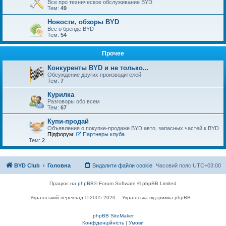
Все про техническое обслуживание BYD
Тем:
49
Новости, обзоры BYD
Все о бренде BYD
Тем:
54
Прочее
Конкуренты BYD и не только...
Обсуждение других производителей
Тем:
7
Курилка
Разговоры обо всем
Тем:
67
Купи-продай
Объявления о покупке-продаже BYD авто, запасных частей к BYD
Підфорум:
Партнеры клуба
Тем:
2
BYD Club
Головна
Видалити файли cookie
Часовий пояс
UTC+03:00
Працює на
phpBB
® Forum Software © phpBB Limited
Український переклад © 2005-2020
Українська підтримка phpBB
phpBB SiteMaker
Конфіденційність
|
Умови