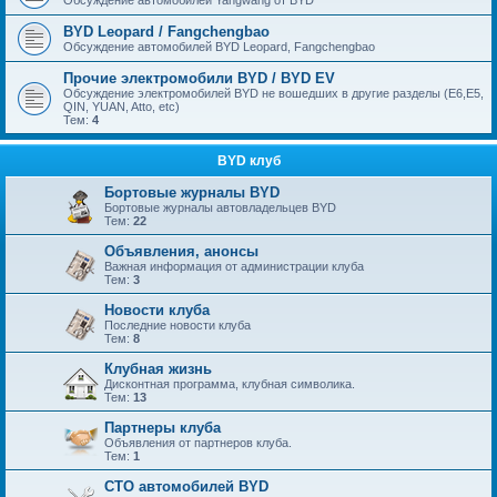
Обсуждение автомобилей Yangwang от BYD
BYD Leopard / Fangchengbao
Обсуждение автомобилей BYD Leopard, Fangchengbao
Прочие электромобили BYD / BYD EV
Обсуждение электромобилей BYD не вошедших в другие разделы (E6,E5,
QIN, YUAN, Atto, etc)
Тем:
4
BYD клуб
Бортовые журналы BYD
Бортовые журналы автовладельцев BYD
Тем:
22
Объявления, анонсы
Важная информация от администрации клуба
Тем:
3
Новости клуба
Последние новости клуба
Тем:
8
Клубная жизнь
Дисконтная программа, клубная символика.
Тем:
13
Партнеры клуба
Объявления от партнеров клуба.
Тем:
1
СТО автомобилей BYD