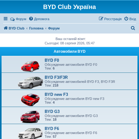
BYD Club Україна
Реєстрація
Форум
Допомога
Р
е
є
с
т
р
а
ц
і
я
Вхід
П
BYD Club
Головна
Форум
о
Ваш останній візит:
ш
Сьогодні: 08 серпня 2026, 05:47
у
Автомобили BYD
к
BYD F0
Обсуждение автомобиля BYD F0
Тем:
6
BYD F3/F3R
Обсуждение автомобилей BYD F3, BYD F3R
Тем:
218
BYD new F3
Обсуждение автомобиля BYD new F3
Тем:
4
BYD G3
Обсуждение автомобиля BYD G3
Тем:
18
BYD F6
Обсуждение автомобиля BYD F6
Тем:
57