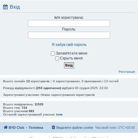
н
д
п
н
ь
о
о
Вхід
н
о
м
в
я
г
л
і
о
е
д
Ім'я користувача:
п
н
о
о
н
м
в
я
л
і
Пароль:
е
д
н
о
н
м
я
л
Я забув свій пароль
е
н
н
Запам'ятати мене
я
Скрыть меня
Реєстрація
Всього онлайн
13
користувачів :: 0 зареєстрованих, 0 прихованих і 13 гостей
Рекорд відвідуваності
(253 одночасно)
відбувся 30 грудня 2025, 23:33
Зареєстровані учасники: Немає зареєстрованих користувачів
Всього повідомлень:
11520
Всього тем:
724
Всього учасників
983
Останній зареєстрований учасник:
Ілля
BYD Club
Головна
Видалити файли cookie
Часовий пояс
UTC+03:00