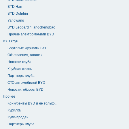
BYD Han
BYD Dolphin
Yangwang
BYD Leopard / Fangchengbao
Прочие электромобили BYD
BYD клуб
Бортовые журналы BYD
Объявления, анонсы
Новости клуба
Клубная жизнь
Партнеры клуба
СТО автомобилей BYD
Новости, обзоры BYD
Прочее
Конкуренты BYD и не только...
Курилка
Купи-продай
Партнеры клуба