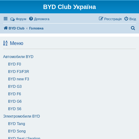
BYD Club Україна
Реєстрація
Форум
Допомога
Р
е
є
с
т
р
а
ц
і
я
Вхід
П
BYD Club
Головна
о
Меню
ш
у
Автомобили BYD
к
BYD F0
BYD F3/F3R
BYD new F3
BYD G3
BYD F6
BYD G6
BYD S6
Электромобили BYD
BYD Tang
BYD Song
BYD Seal / Sealion