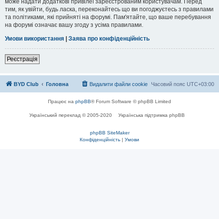
може надати додаткові привілеї зареєстрованим користувачам. Перед
тим, як увійти, будь ласка, переконайтесь що ви погоджуєтесь з правилами
та політиками, які прийняті на форумі. Пам'ятайте, що ваше перебування
на форумі означає вашу згоду з усіма правилами.
Умови використання
|
Заява про конфіденційність
Р
е
є
с
т
р
а
ц
і
я
BYD Club
Головна
Видалити файли cookie
Часовий пояс
UTC+03:00
Працює на
phpBB
® Forum Software © phpBB Limited
Український переклад © 2005-2020
Українська підтримка phpBB
phpBB SiteMaker
Конфіденційність
|
Умови