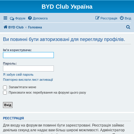
BYD Club Україна
Реєстрація
Форум
Допомога
Р
е
є
с
т
р
а
ц
і
я
Вхід
П
BYD Club
Головна
о
Ви повинні бути авторизовані для перегляду профілів.
ш
у
Ім'я користувача:
к
Пароль:
Я забув свій пароль
Повторно вислати лист активації
Запам'ятати мене
Приховати моє перебування на форумі цього разу
Р
Е
Є
С
Т
Р
А
Ц
І
Я
Для входу на форум ви повинні бути зареєстровані. Реєстрація займає
декілька секунд але надає вам більш широкі можливості. Адміністратор