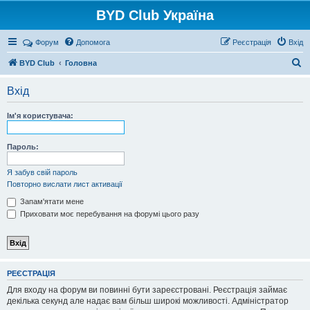
BYD Club Україна
Реєстрація
Форум
Допомога
Р
е
є
с
т
р
а
ц
і
я
Вхід
П
BYD Club
Головна
о
Вхід
ш
у
Ім'я користувача:
к
Пароль:
Я забув свій пароль
Повторно вислати лист активації
Запам'ятати мене
Приховати моє перебування на форумі цього разу
Р
Е
Є
С
Т
Р
А
Ц
І
Я
Для входу на форум ви повинні бути зареєстровані. Реєстрація займає
декілька секунд але надає вам більш широкі можливості. Адміністратор