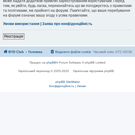
може надати додаткові привілеї зареєстрованим користувачам. Перед
тим, як увійти, будь ласка, переконайтесь що ви погоджуєтесь з правилами
та політиками, які прийняті на форумі. Пам'ятайте, що ваше перебування
на форумі означає вашу згоду з усіма правилами.
Умови використання
|
Заява про конфіденційність
Р
е
є
с
т
р
а
ц
і
я
BYD Club
Головна
Видалити файли cookie
Часовий пояс
UTC+03:00
Працює на
phpBB
® Forum Software © phpBB Limited
Український переклад © 2005-2020
Українська підтримка phpBB
phpBB SiteMaker
Конфіденційність
|
Умови