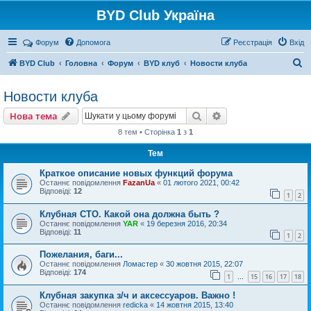
BYD Club Україна
Реєстрація
Форум
Допомога
Р
е
є
с
т
р
а
ц
і
я
Вхід
П
BYD Club
Головна
Форум
BYD клуб
Новости клуба
о
Новости клуба
ш
Нова тема
у
Пошук
Розширений пошу
Н
о
в
а
т
е
м
а
к
8 тем • Сторінка
1
з
1
Тем
Краткое описание новых функций форума
Останнє повідомлення
FazanUa
«
01 лютого 2021, 00:42
Відповіді:
12
1
2
Клубная СТО. Какой она должна быть ?
Останнє повідомлення
YAR
«
19 березня 2016, 20:34
Відповіді:
11
1
2
Пожелания, баги...
Останнє повідомлення
Ломастер
«
30 жовтня 2015, 22:07
Відповіді:
174
1
15
16
17
18
…
Клубная закупка з/ч и аксессуаров. Важно !
Останнє повідомлення
redicka
«
14 жовтня 2015, 13:40