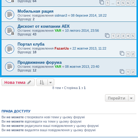
Відповіді:
64
1
4
5
6
7
…
Мобильная рация
Останнє повідомлення
sidman3
«
08 березня 2014, 18:22
Відповіді:
2
Дисконт от компании АЕК
Останнє повідомлення
YAR
«
10 лютого 2014, 23:56
Відповіді:
43
1
2
3
4
5
Портал клуба
Останнє повідомлення
FazanUa
«
22 жовтня 2013, 11:22
Відповіді:
18
1
2
Продвижение форума
Останнє повідомлення
YAR
«
08 жовтня 2013, 23:40
Відповіді:
12
1
2
Нова тема
Н
о
в
а
т
е
м
а
8 тем • Сторінка
1
з
1
Перейти
ПРАВА ДОСТУПУ
Ви
не можете
створювати нові теми у цьому форумі
Ви
не можете
відповідати на теми у цьому форумі
Ви
не можете
редагувати ваші повідомлення у цьому форумі
Ви
не можете
видаляти ваші повідомлення у цьому форумі