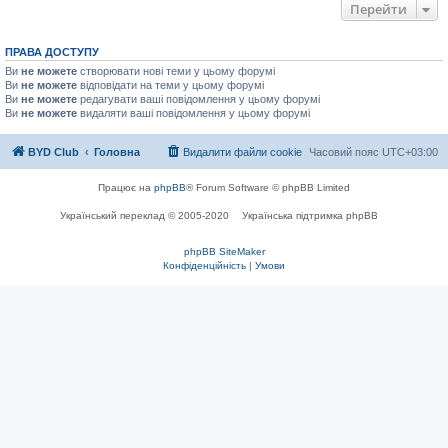
Перейти
ПРАВА ДОСТУПУ
Ви
не можете
створювати нові теми у цьому форумі
Ви
не можете
відповідати на теми у цьому форумі
Ви
не можете
редагувати ваші повідомлення у цьому форумі
Ви
не можете
видаляти ваші повідомлення у цьому форумі
BYD Club
Головна
Видалити файли cookie
Часовий пояс
UTC+03:00
Працює на
phpBB
® Forum Software © phpBB Limited
Український переклад © 2005-2020
Українська підтримка phpBB
phpBB SiteMaker
Конфіденційність
|
Умови