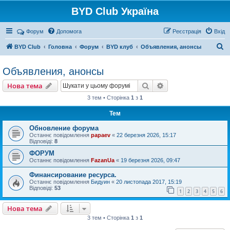
BYD Club Україна
Реєстрація
Форум
Допомога
Р
е
є
с
т
р
а
ц
і
я
Вхід
П
BYD Club
Головна
Форум
BYD клуб
Объявления, анонсы
о
Объявления, анонсы
ш
Нова тема
у
Пошук
Розширений пошу
Н
о
в
а
т
е
м
а
к
3 тем • Сторінка
1
з
1
Тем
Обновление форума
Останнє повідомлення
papaev
«
22 березня 2026, 15:17
Відповіді:
8
ФОРУМ
Останнє повідомлення
FazanUa
«
19 березня 2026, 09:47
Финансирование ресурса.
Останнє повідомлення
Бидуин
«
20 листопада 2017, 15:19
Відповіді:
53
1
2
3
4
5
6
Нова тема
Н
о
в
а
т
е
м
а
3 тем • Сторінка
1
з
1