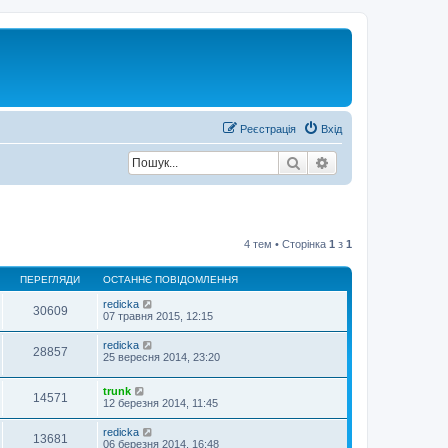
Р
е
є
с
т
р
а
ц
і
я
Вхід
Пошук
Розширений пош
4 тем • Сторінка
1
з
1
ПЕРЕГЛЯДИ
ОСТАННЄ ПОВІДОМЛЕННЯ
redicka
30609
07 травня 2015, 12:15
redicka
28857
25 вересня 2014, 23:20
trunk
14571
12 березня 2014, 11:45
redicka
13681
06 березня 2014, 16:48