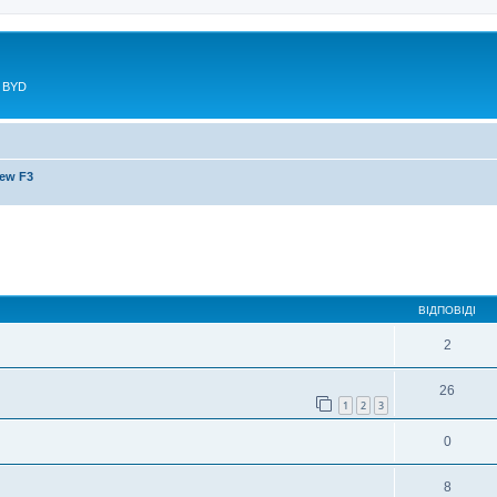
в BYD
ew F3
ирений пошук
ВІДПОВІДІ
2
26
1
2
3
0
8