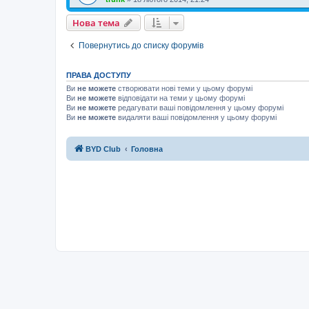
Нова тема
Н
о
в
а
т
е
м
а
Повернутись до списку форумів
ПРАВА ДОСТУПУ
Ви
не можете
створювати нові теми у цьому форумі
Ви
не можете
відповідати на теми у цьому форумі
Ви
не можете
редагувати ваші повідомлення у цьому форумі
Ви
не можете
видаляти ваші повідомлення у цьому форумі
BYD Club
Головна