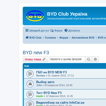
Реєстрація
BYD Club Україна
Загальноукраїнський клуб власників автомобілі
Швидкий доступ
Форум
Допомога
BYD Club
Головна
Форум
Автомобили BYD
BYD n
BYD new F3
Нова тема
Пошук
Розш
Н
о
в
а
т
е
м
а
ТЕМ
ГБО на BYD NEW F3
Валера
»
01 травня 2015, 17:12
Выбор авто
John
»
03 вересня 2014, 16:45
Тест BYD New F3
trunk
»
12 березня 2014, 11:45
Видеообзор на сайте InfoCar.ua
trunk
»
18 лютого 2014, 21:24