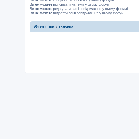
Ви
не можете
відповідати на теми у цьому форумі
Ви
не можете
редагувати ваші повідомлення у цьому форумі
Ви
не можете
видаляти ваші повідомлення у цьому форумі
BYD Club
Головна