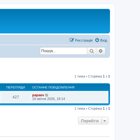
Р
е
є
с
т
р
а
ц
і
я
Вхід
Пошук
Розширений пош
1 тема • Сторінка
1
з
1
ПЕРЕГЛЯДИ
ОСТАННЄ ПОВІДОМЛЕННЯ
papaev
427
16 квітня 2026, 18:14
1 тема • Сторінка
1
з
1
Перейти