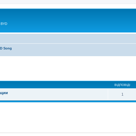
в BYD
D Song
ирений пошук
ВІДПОВІДІ
ации
1