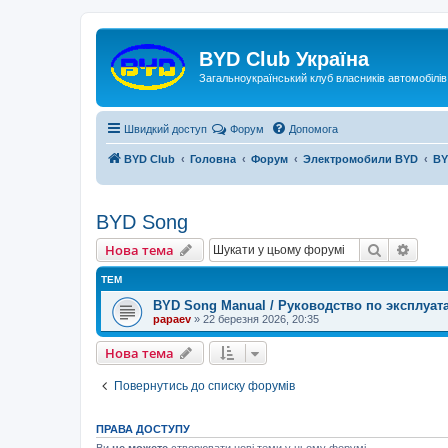
Реєстрація
BYD Club Україна
Загальноукраїнський клуб власників автомобілі
Швидкий доступ
Форум
Допомога
BYD Club
Головна
Форум
Электромобили BYD
BY
BYD Song
Нова тема
Пошук
Розш
Н
о
в
а
т
е
м
а
ТЕМ
BYD Song Manual / Руководство по эксплуат
papaev
»
22 березня 2026, 20:35
Нова тема
Н
о
в
а
т
е
м
а
Повернутись до списку форумів
ПРАВА ДОСТУПУ
Ви
не можете
створювати нові теми у цьому форумі