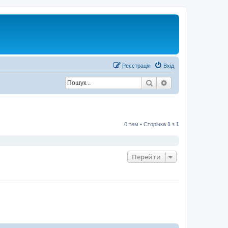
Р
е
є
с
т
р
а
ц
і
я
Вхід
Пошук
Розширений пош
0 тем • Сторінка
1
з
1
Перейти