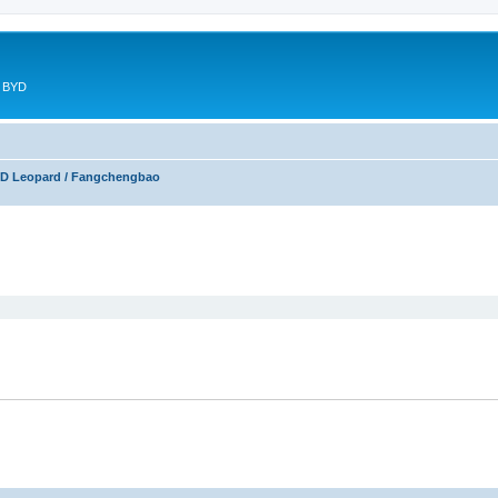
в BYD
D Leopard / Fangchengbao
ирений пошук