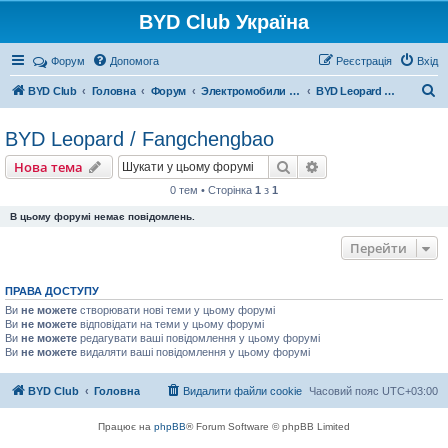
BYD Club Україна
Реєстрація
Форум
Допомога
Р
е
є
с
т
р
а
ц
і
я
Вхід
П
BYD Club
Головна
Форум
Электромобили BYD
BYD Leopard / Fangchengbao
о
BYD Leopard / Fangchengbao
ш
Нова тема
у
Пошук
Розширений пошу
Н
о
в
а
т
е
м
а
к
0 тем • Сторінка
1
з
1
В цьому форумі немає повідомлень.
Перейти
ПРАВА ДОСТУПУ
Ви
не можете
створювати нові теми у цьому форумі
Ви
не можете
відповідати на теми у цьому форумі
Ви
не можете
редагувати ваші повідомлення у цьому форумі
Ви
не можете
видаляти ваші повідомлення у цьому форумі
BYD Club
Головна
Видалити файли cookie
Часовий пояс
UTC+03:00
Працює на
phpBB
® Forum Software © phpBB Limited