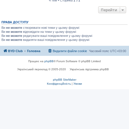
4 тем • Сторінка
1
з
1
Перейти
ПРАВА ДОСТУПУ
Ви
не можете
створювати нові теми у цьому форумі
Ви
не можете
відповідати на теми у цьому форумі
Ви
не можете
редагувати ваші повідомлення у цьому форумі
Ви
не можете
видаляти ваші повідомлення у цьому форумі
BYD Club
Головна
Видалити файли cookie
Часовий пояс
UTC+03:00
Працює на
phpBB
® Forum Software © phpBB Limited
Український переклад © 2005-2020
Українська підтримка phpBB
phpBB SiteMaker
Конфіденційність
|
Умови