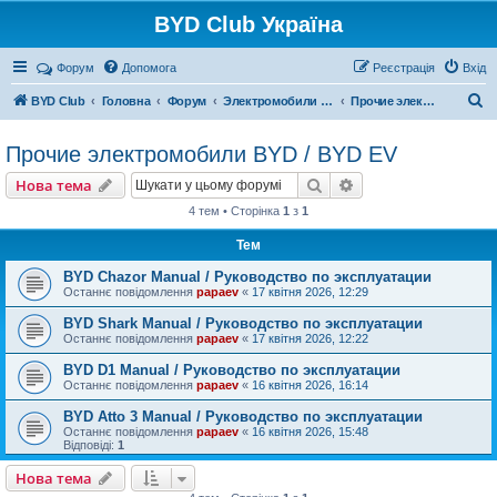
BYD Club Україна
Реєстрація
Форум
Допомога
Р
е
є
с
т
р
а
ц
і
я
Вхід
П
BYD Club
Головна
Форум
Электромобили BYD
Прочие электромобили BYD / BYD EV
о
Прочие электромобили BYD / BYD EV
ш
Нова тема
у
Пошук
Розширений пошу
Н
о
в
а
т
е
м
а
к
4 тем • Сторінка
1
з
1
Тем
BYD Chazor Manual / Руководство по эксплуатации
Останнє повідомлення
papaev
«
17 квітня 2026, 12:29
BYD Shark Manual / Руководство по эксплуатации
Останнє повідомлення
papaev
«
17 квітня 2026, 12:22
BYD D1 Manual / Руководство по эксплуатации
Останнє повідомлення
papaev
«
16 квітня 2026, 16:14
BYD Atto 3 Manual / Руководство по эксплуатации
Останнє повідомлення
papaev
«
16 квітня 2026, 15:48
Відповіді:
1
Нова тема
Н
о
в
а
т
е
м
а