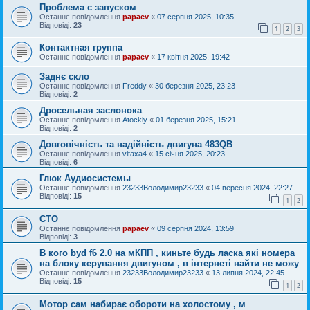
Проблема с запуском
Останнє повідомлення
papaev
«
07 серпня 2025, 10:35
Відповіді:
23
1
2
3
Контактная группа
Останнє повідомлення
papaev
«
17 квітня 2025, 19:42
Заднє скло
Останнє повідомлення
Freddy
«
30 березня 2025, 23:23
Відповіді:
2
Дросельная заслонока
Останнє повідомлення
Atockiy
«
01 березня 2025, 15:21
Відповіді:
2
Довговічність та надійність двигуна 483QB
Останнє повідомлення
vitaxa4
«
15 січня 2025, 20:23
Відповіді:
6
Глюк Аудиосистемы
Останнє повідомлення
23233Володимир23233
«
04 вересня 2024, 22:27
Відповіді:
15
1
2
СТО
Останнє повідомлення
papaev
«
09 серпня 2024, 13:59
Відповіді:
3
В кого byd f6 2.0 на мКПП , киньте будь ласка які номера
на блоку керування двигуном , в інтернеті найти не можу
Останнє повідомлення
23233Володимир23233
«
13 липня 2024, 22:45
Відповіді:
15
1
2
Мотор сам набирає обороти на холостому , м