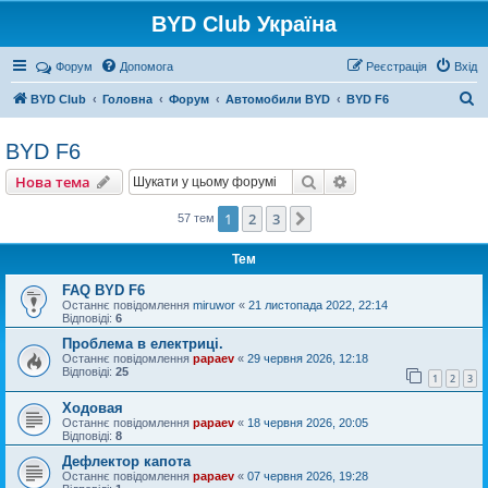
BYD Club Україна
Реєстрація
Форум
Допомога
Р
е
є
с
т
р
а
ц
і
я
Вхід
П
BYD Club
Головна
Форум
Автомобили BYD
BYD F6
о
BYD F6
ш
Нова тема
у
Пошук
Розширений пошу
Н
о
в
а
т
е
м
а
к
1
2
3
Далі
57 тем
Тем
FAQ BYD F6
Останнє повідомлення
miruwor
«
21 листопада 2022, 22:14
Відповіді:
6
Проблема в електриці.
Останнє повідомлення
papaev
«
29 червня 2026, 12:18
Відповіді:
25
1
2
3
Ходовая
Останнє повідомлення
papaev
«
18 червня 2026, 20:05
Відповіді:
8
Дефлектор капота
Останнє повідомлення
papaev
«
07 червня 2026, 19:28