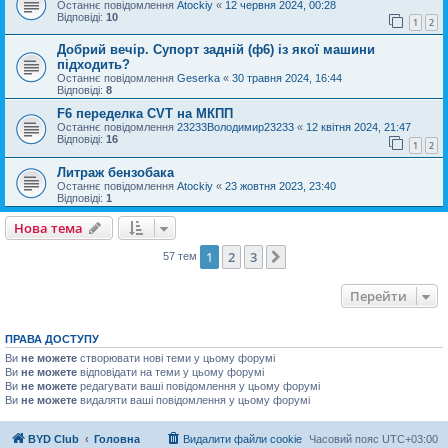
Останнє повідомлення
Atockiy
«
12 червня 2024, 00:28
Відповіді:
10
1
2
Добрий вечір. Супорт задній (ф6) із якої машини
підходить?
Останнє повідомлення
Geserka
«
30 травня 2024, 16:44
Відповіді:
8
F6 переделка CVT на МКПП
Останнє повідомлення
23233Володимир23233
«
12 квітня 2024, 21:47
Відповіді:
16
1
2
Литраж бензобака
Останнє повідомлення
Atockiy
«
23 жовтня 2023, 23:40
Відповіді:
1
Нова тема
Н
о
в
а
т
е
м
а
1
2
3
Далі
57 тем
Перейти
ПРАВА ДОСТУПУ
Ви
не можете
створювати нові теми у цьому форумі
Ви
не можете
відповідати на теми у цьому форумі
Ви
не можете
редагувати ваші повідомлення у цьому форумі
Ви
не можете
видаляти ваші повідомлення у цьому форумі
BYD Club
Головна
Видалити файли cookie
Часовий пояс
UTC+03:00