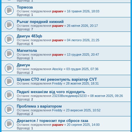
Відповіді:
1
Тормоза
Останнє повідомлення
papaev
«
16 травня 2026, 18:03
Відповіді:
1
Рычаг передний нижний
Останнє повідомлення
papaev
«
26 квітня 2026, 20:17
Відповіді:
7
Двигун 483qb
Останнє повідомлення
papaev
«
04 лютого 2026, 21:25
Відповіді:
6
Магнитола
Останнє повідомлення
papaev
«
13 грудня 2025, 20:47
Відповіді:
1
Двигун
Останнє повідомлення
Atockiy
«
03 грудня 2025, 07:36
Відповіді:
2
Шукаю СТО які ремонтують варіатор CVT
Останнє повідомлення
Freddy
«
28 жовтня 2025, 18:31
Педалі механізм від чого підходить
Останнє повідомлення
23233Володимир23233
«
08 жовтня 2025, 09:26
Відповіді:
2
Проблема з варіатором
Останнє повідомлення
Freddy
«
23 вересня 2025, 10:52
Відповіді:
2
Дергается / тормозит при сбросе газа
Останнє повідомлення
papaev
«
20 серпня 2025, 14:00
Відповіді:
1