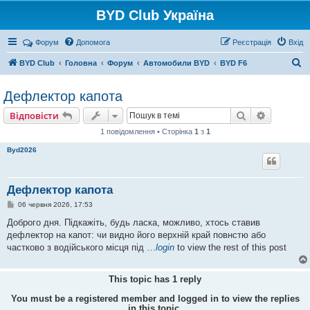
BYD Club Україна
Реєстрація
Форум
Допомога
Р
е
є
с
т
р
а
ц
і
я
Вхід
П
BYD Club
Головна
Форум
Автомобили BYD
BYD F6
о
Дефлектор капота
ш
Відповісти
у
Пошук
Розшире
В
і
д
п
о
в
і
с
т
и
к
1 повідомлення • Сторінка
1
з
1
Byd2026
Дефлектор капота
П
06 червня 2026, 17:53
о
в
Доброго дня. Підкажіть, будь ласка, можливо, хтось ставив
і
дефлектор на капот: чи видно його верхній край повнстю або
д
о
частково з водійського місця під …
login
to view the rest of this post
м
л
е
This topic has
1
reply
н
н
я
You must be a registered member and logged in to view the replies
in this topic.