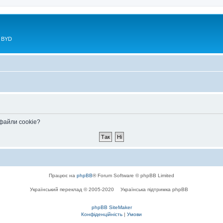
в BYD
 файли cookie?
Працює на
phpBB
® Forum Software © phpBB Limited
Український переклад © 2005-2020
Українська підтримка phpBB
phpBB SiteMaker
Конфіденційність
|
Умови