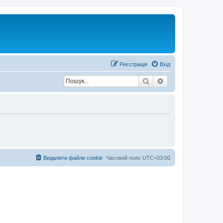
Р
е
є
с
т
р
а
ц
і
я
Вхід
Пошук
Розширений пош
Видалити файли cookie
Часовий пояс
UTC+03:00