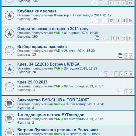
Відповіді:
136
1
11
12
13
14
…
Клубная символика
Останнє повідомлення
Ломастер
«
17 листопада 2014, 01:17
Відповіді:
194
1
17
18
19
20
…
Открытие сезона встреч в 2014 году
Останнє повідомлення
YAR
«
01 серпня 2014, 19:38
Відповіді:
100
1
8
9
10
11
…
Выбор шрифта наклейки
Останнє повідомлення
YAR
«
28 січня 2014, 16:30
Відповіді:
13
1
2
Киев. 14.12.2013 Встреча КЛУБА.
Останнє повідомлення
YAR
«
28 грудня 2013, 12:29
Відповіді:
70
1
5
6
7
8
…
Киев 29.09.2013
Останнє повідомлення
YAR
«
09 листопада 2013, 20:57
Відповіді:
11
1
2
Знакомство BYD-CLUB и ТОВ "АЮК"
Останнє повідомлення
trunk
«
09 листопада 2013, 20:41
Відповіді:
3
1-я годовщина встреч BYDоводов
Останнє повідомлення
YAR
«
09 листопада 2013, 20:32
Відповіді:
3
Встреча Луганского региона в Ровеньках
Останнє повідомлення
trunk
«
31 жовтня 2013, 18:20