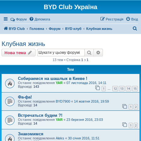
BYD Club Україна
Реєстрація
Форум
Допомога
Р
е
є
с
т
р
а
ц
і
я
Вхід
П
BYD Club
Головна
Форум
BYD клуб
Клубная жизнь
о
Клубная жизнь
ш
Нова тема
у
Пошук
Розширений пошу
Н
о
в
а
т
е
м
а
к
13 тем • Сторінка
1
з
1
Тем
Собираемся на шашлык в Киеве !
Останнє повідомлення
YAR
«
07 листопада 2016, 14:11
Відповіді:
143
1
12
13
14
15
…
Фа-фа!
Останнє повідомлення
BYD7900
«
14 жовтня 2016, 19:59
Відповіді:
14
1
2
Встречаться будем ?!
Останнє повідомлення
YAR
«
23 березня 2016, 23:03
Відповіді:
14
1
2
Знакомимся
Останнє повідомлення
Aleks
«
30 січня 2016, 11:51