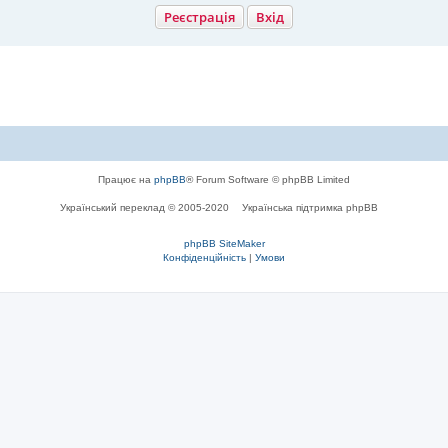
Р
е
є
с
т
р
а
ц
і
я
Вхід
Працює на
phpBB
® Forum Software © phpBB Limited
Український переклад © 2005-2020
Українська підтримка phpBB
phpBB SiteMaker
Конфіденційність
|
Умови