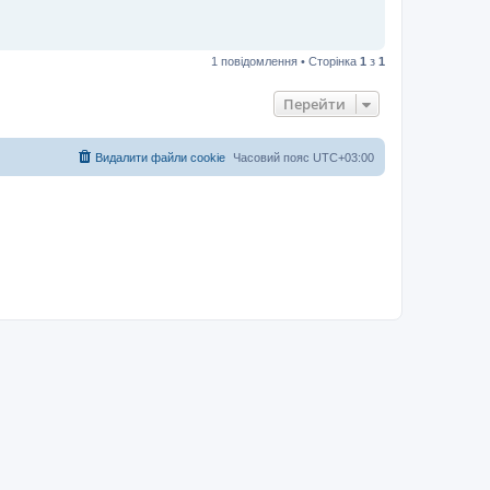
1 повідомлення • Сторінка
1
з
1
Перейти
Видалити файли cookie
Часовий пояс
UTC+03:00