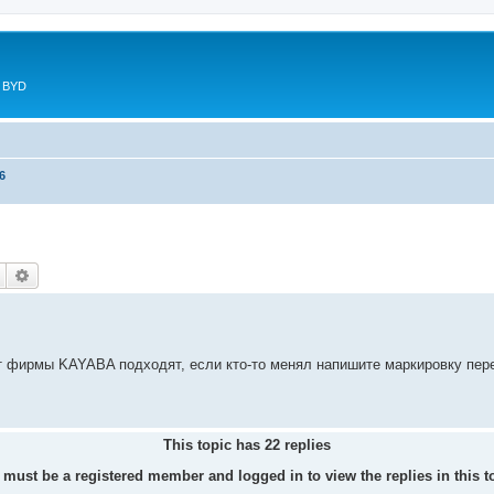
в BYD
6
Пошук
Розширений пошук
ят фирмы KAYABA подходят, если кто-то менял напишите маркировку пер
This topic has
22
replies
must be a registered member and logged in to view the replies in this t