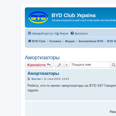
Реєстрація
BYD Club Україна
Загальноукраїнський клуб власників автомобілі
Швидкий доступ
Форум
Допомога
BYD Club
Головна
Форум
Автомобили BYD
BYD S
Амортизаторы
Відповісти
В
і
д
п
о
в
і
с
т
и
Амортизаторы
П
Костян
»
11 січня 2016, 13:43
о
в
Ребята, кто-то менял амортизаторы на BYD S6? Говор
і
задних.
д
о
м
л
е
н
н
You 
я